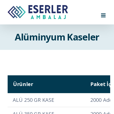
Skip
to
content
Alüminyum Kaseler
Ürünler
Paket İçe
ALÜ 250 GR KASE
2000 Ade
ALÜ 350 GR KASE
2000 Ade