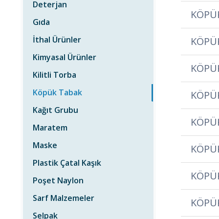
Deterjan
KÖPÜK
Gıda
İthal Ürünler
KÖPÜK
Kimyasal Ürünler
KÖPÜ
Kilitli Torba
Köpük Tabak
KÖPÜ
Kağıt Grubu
KÖPÜ
Maratem
Maske
KÖPÜ
Plastik Çatal Kaşık
KÖPÜ
Poşet Naylon
Sarf Malzemeler
KÖPÜK
Selpak