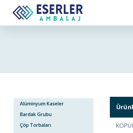
Skip
to
content
Alüminyum Kaseler
Ürünl
Bardak Grubu
KÖPÜK
Çöp Torbaları