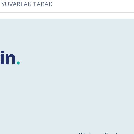
 YUVARLAK TABAK
çin
.