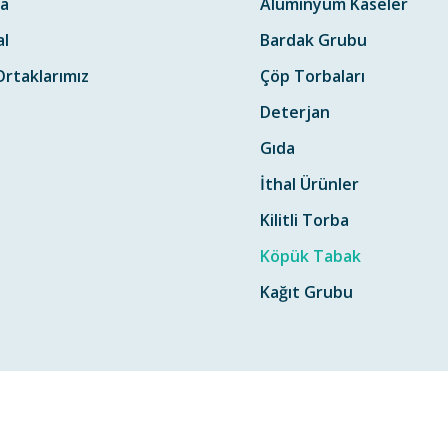
a
Alüminyum Kaseler
l
Bardak Grubu
rtaklarımız
Çöp Torbaları
Deterjan
Gıda
İthal Ürünler
Kilitli Torba
Köpük Tabak
Kağıt Grubu